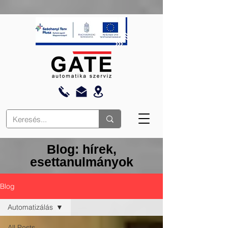
Blog: hírek,
esettanulmányok
Blog
Automatizálás
All Posts