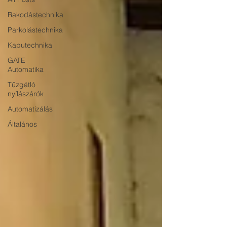
Rakodástechnika
Parkolástechnika
Kaputechnika
GATE
Automatika
Tűzgátló
nyílászárók
Automatizálás
Általános