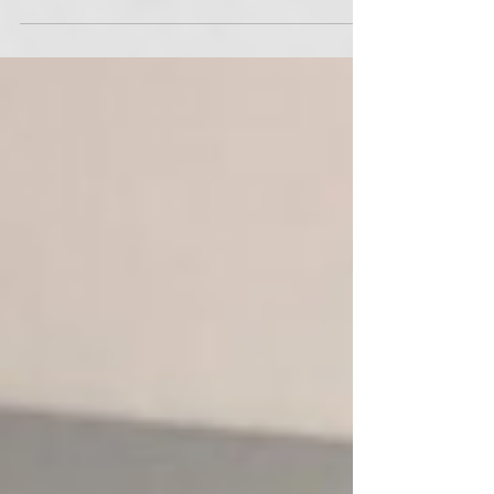
fontosabb szerepet töltenek be napjainkban. A
megfelelő kaputechnikai berendezés...