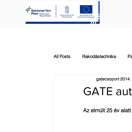
FŐOLDAL
KAPUTECHNIKA
All Posts
Rakodástechnika
Pa
gatecsoport
2014. 
Automatizálás
Általános
GATE au
Az elmúlt 25 év alat