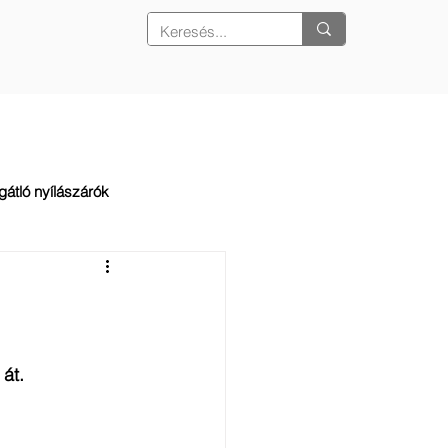
REFERENCIÁK
KAPCSOLAT
gátló nyílászárók
át. 