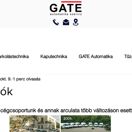
AUTOMATIZÁLÁS
RAKODÁSTECHNIKA
TŰZVÉDELEM
rkolástechnika
Kaputechnika
GATE Automatika
Tűz
okt. 9.
1 perc olvasás
tók
t cégcsoportunk és annak arculata több változáson esett 