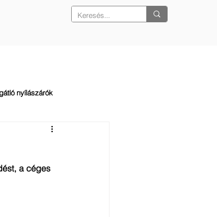
REFERENCIÁK
KAPCSOLAT
gátló nyílászárók
dést, a céges 