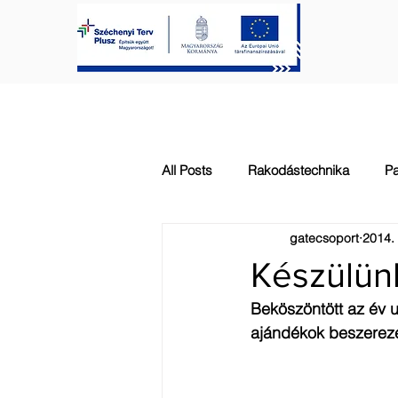
FŐOLDAL
KAPUTECHNIKA
All Posts
Rakodástechnika
Pa
gatecsoport
2014. 
Automatizálás
Általános
Készülün
Beköszöntött az év u
ajándékok beszerezé