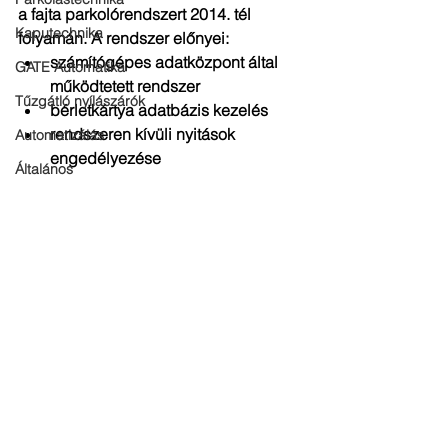
a fajta parkolórendszert 2014. tél 
Kaputechnika
folyamán. A rendszer előnyei:  
számítógépes adatközpont által 
GATE Automatika
működtetett rendszer  
Tűzgátló nyílászárók
bérletkártya adatbázis kezelés  
rendszeren kívüli nyitások 
Automatizálás
engedélyezése  
Általános