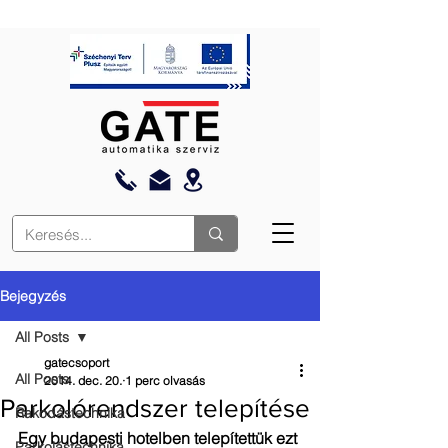
Bejegyzés
All Posts
gatecsoport
All Posts
2014. dec. 20.
1 perc olvasás
Parkolórendszer telepítése
Rakodástechnika
Egy budapesti hotelben telepítettük ezt 
Parkolástechnika