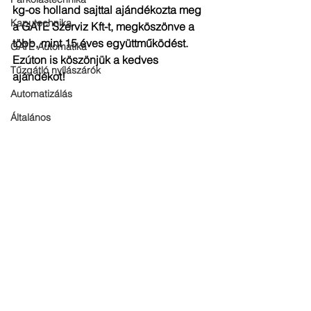
kg-os holland sajttal ajándékozta meg 
Kaputechnika
a GATE Szerviz Kft-t, megköszönve a 
több, mint 15 éves együttműködést. 
GATE Automatika
Ezúton is köszönjük a kedves 
Tűzgátló nyílászárók
ajándékot! 
Automatizálás
Általános