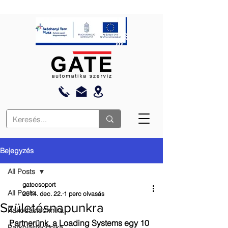
Bejegyzés
All Posts
gatecsoport
All Posts
2014. dec. 22.
1 perc olvasás
Születésnapunkra
Rakodástechnika
Partnerünk, a Loading Systems egy 10 
Parkolástechnika