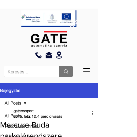
Bejegyzés
All Posts
gatecsoport
All Posts
2015. febr. 12.
1 perc olvasás
Mercure Buda
Rakodástechnika
parkolórendszere
Parkolástechnika