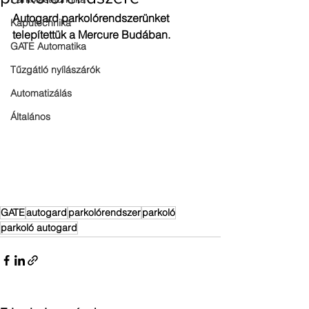
Autogard parkolórendszerünket 
Kaputechnika
telepítettük a Mercure Budában. 
GATE Automatika
Tűzgátló nyílászárók
Automatizálás
Általános
GATE
autogard
parkolórendszer
parkoló
parkoló autogard