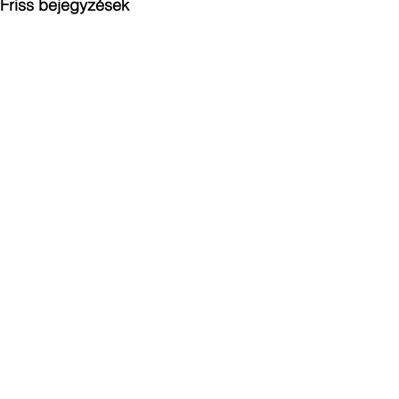
Friss bejegyzések
Hozzászólások
Kapufelújítás: Úszókapu
Hozzászólás írása...