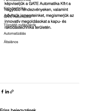
képviseljük a GATE Automatika Kft-t a 
Kaputechnika
nagyobb rendezvényeken, valamint 
bővítsük ismereteinket, megismerjük az 
GATE Automatika
innovatív megoldásokat a kapu- és 
Tűzgátló nyílászárók
rakodástechnika területén. 
Automatizálás
Általános
Friss bejegyzések