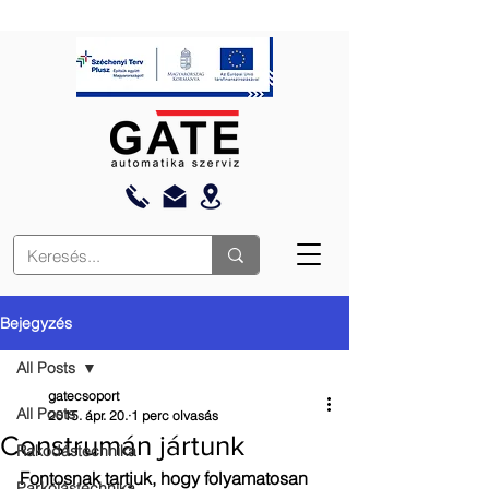
Bejegyzés
All Posts
gatecsoport
All Posts
2015. ápr. 20.
1 perc olvasás
Construmán jártunk
Rakodástechnika
Fontosnak tartjuk, hogy folyamatosan 
Parkolástechnika