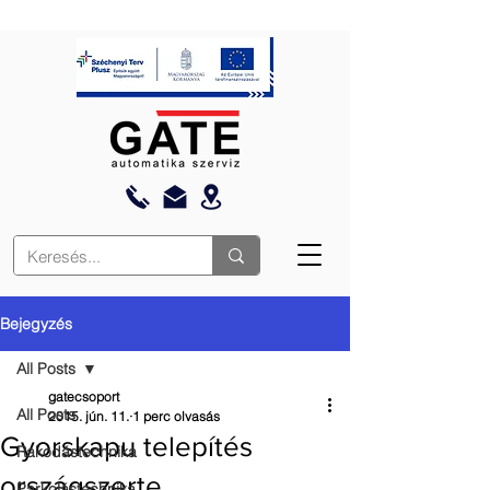
Bejegyzés
All Posts
gatecsoport
All Posts
2015. jún. 11.
1 perc olvasás
Gyorskapu telepítés
Rakodástechnika
országszerte
Parkolástechnika