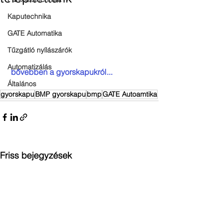
Kaputechnika
GATE Automatika
Tűzgátló nyílászárók
Automatizálás
bővebben a gyorskapukról...
Általános
gyorskapu
BMP gyorskapu
bmp
GATE Autoamtika
Friss bejegyzések