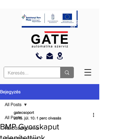
Bejegyzés
All Posts
gatecsoport
All Posts
2015. júl. 10.
1 perc olvasás
BMP Gyorskaput
Rakodástechnika
telepítettünk
Parkolástechnika