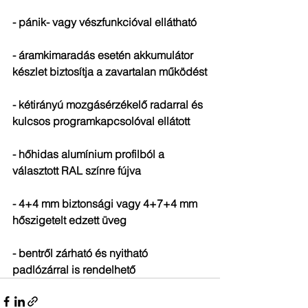
- pánik- vagy vészfunkcióval ellátható
- áramkimaradás esetén akkumulátor 
készlet biztosítja a zavartalan működést
- kétirányú mozgásérzékelő radarral és 
kulcsos programkapcsolóval ellátott
- hőhidas alumínium profilból a 
választott RAL színre fújva
- 4+4 mm biztonsági vagy 4+7+4 mm 
hőszigetelt edzett üveg
- bentről zárható és nyitható 
padlózárral is rendelhető