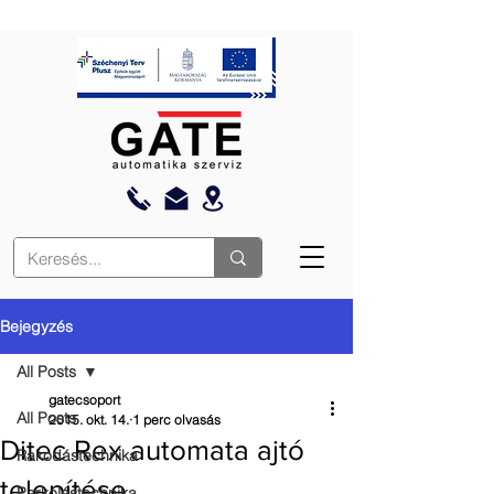
Bejegyzés
All Posts
gatecsoport
All Posts
2015. okt. 14.
1 perc olvasás
Ditec Rex automata ajtó
Rakodástechnika
telepítése
Parkolástechnika