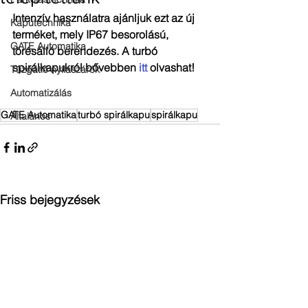
Intenzív használatra ajánljuk ezt az új 
Kaputechnika
terméket, mely IP67 besorolású, 
GATE Automatika
törésálló berendezés. A turbó 
spirálkapukról bővebben 
itt
 olvashat!
Tűzgátló nyílászárók
Automatizálás
GATE Automatika
turbó spirálkapu
spirálkapu
Általános
Friss bejegyzések