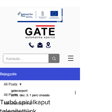
Bejegyzés
All Posts
gatecsoport
All Posts
2015. dec. 3.
1 perc olvasás
Turbó spirálkaput
Rakodástechnika
telepítettünk
Parkolástechnika