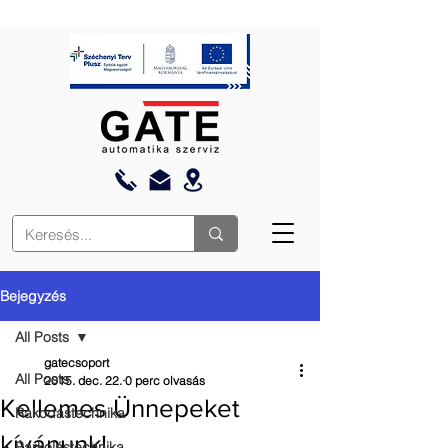
Bejegyzés
All Posts
gatecsoport
All Posts
2015. dec. 22.
0 perc olvasás
Kellemes Ünnepeket
Rakodástechnika
kívánunk!
Parkolástechnika