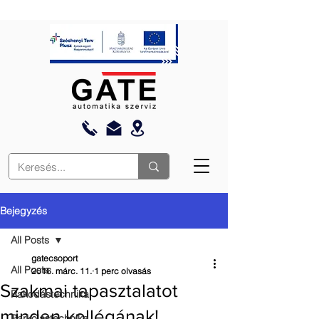
Bejegyzés
All Posts
gatecsoport
All Posts
2016. márc. 11.
1 perc olvasás
Szakmai tapasztalatot
Rakodástechnika
minden kollégának!
Parkolástechnika