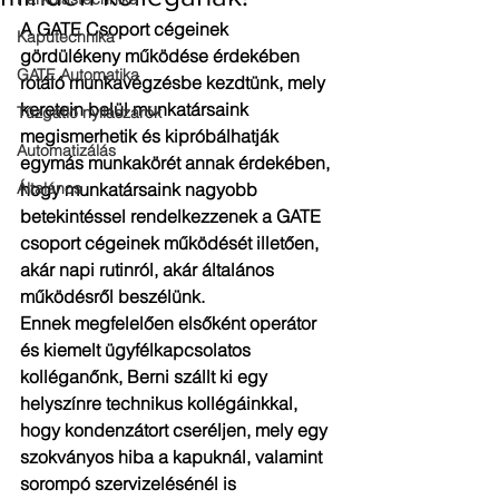
A GATE Csoport cégeinek 
Kaputechnika
gördülékeny működése érdekében 
GATE Automatika
rotáló munkavégzésbe kezdtünk, mely 
keretein belül munkatársaink 
Tűzgátló nyílászárók
megismerhetik és kipróbálhatják 
Automatizálás
egymás munkakörét annak érdekében, 
Általános
hogy munkatársaink nagyobb 
betekintéssel rendelkezzenek a GATE 
csoport cégeinek működését illetően, 
akár napi rutinról, akár általános 
működésről beszélünk.
Ennek megfelelően elsőként operátor 
és kiemelt ügyfélkapcsolatos 
kolléganőnk, Berni szállt ki egy 
helyszínre technikus kollégáinkkal, 
hogy kondenzátort cseréljen, mely egy 
szokványos hiba a kapuknál, valamint 
sorompó szervizelésénél is 