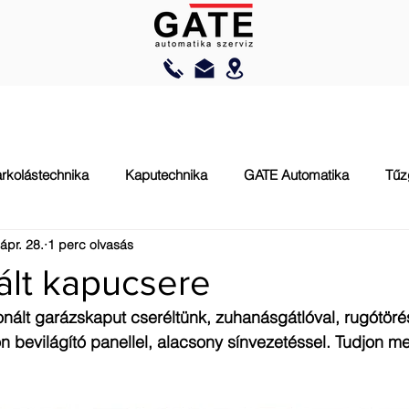
AUTOMATIZÁLÁS
RAKODÁSTECHNIKA
TŰZVÉDELEM
rkolástechnika
Kaputechnika
GATE Automatika
Tűz
ápr. 28.
1 perc olvasás
ált kapucsere
ált garázskaput cseréltünk, zuhanásgátlóval, rugótörés 
on bevilágító panellel, alacsony sínvezetéssel. Tudjon m