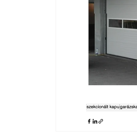
szekcionált kapu
garázsk