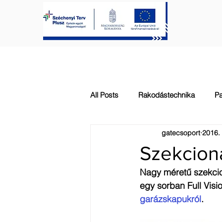
FŐOLDAL
KAPUTECHNIKA
All Posts
Rakodástechnika
Pa
gatecsoport
2016. 
Automatizálás
Általános
Szekcion
Nagy méretű szekcion
egy sorban Full Visi
garázskapukról
. 