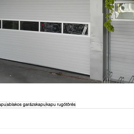
apu
ablakos garázskapu
kapu rugótörés