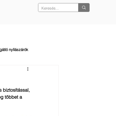
REFERENCIÁK
KAPCSOLAT
gátló nyílászárók
biztosítással, 
eg többet a 