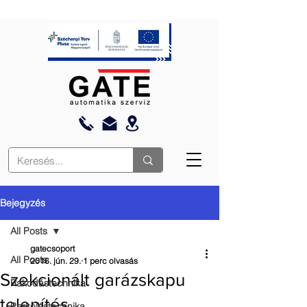
Bejegyzés
All Posts
gatecsoport
All Posts
2016. jún. 29.
1 perc olvasás
Szekcionált garázskapu
Rakodástechnika
telepítés
Parkolástechnika