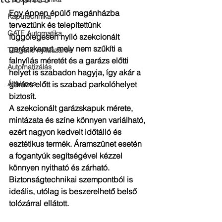
Egy éppen épülő magánházba 
Kaputechnika
terveztünk és telepítettünk 
GATE Automatika
függőlegesen nyíló szekcionált 
garázskaput, mely nem szűkíti a 
Tűzgátló nyílászárók
falnyílás méretét és a garázs előtti 
Automatizálás
helyet is szabadon hagyja, így akár a 
Általános
gárázs előtt is szabad parkolóhelyet 
biztosít.
A szekcionált garázskapuk mérete, 
mintázata és színe könnyen variálható, 
ezért nagyon kedvelt időtálló és 
esztétikus termék. Áramszünet esetén 
a fogantyúk segítségével kézzel 
könnyen nyitható és zárható. 
Biztonságtechnikai szempontból is 
ideális, utólag is beszerelhető belső 
tolózárral ellátott.