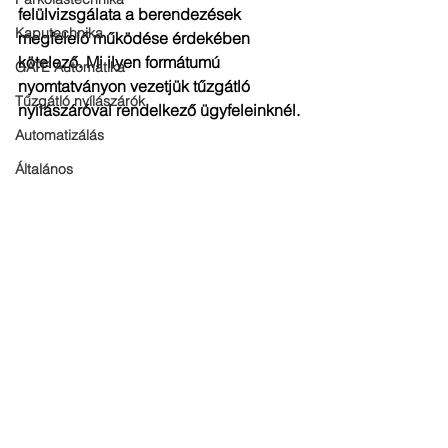
felülvizsgálata a berendezések 
Kaputechnika
megfelelő működése érdekében 
kötelező. Mi ilyen formátumú 
GATE Automatika
nyomtatványon vezetjük tűzgátló 
Tűzgátló nyílászárók
nyílászáróval rendelkező ügyfeleinknél.
Automatizálás
Általános