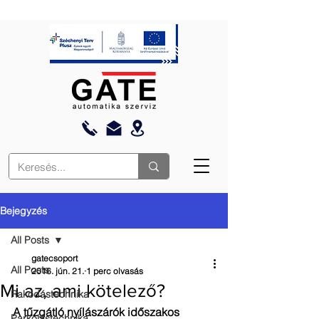
Bejegyzés
All Posts
gatecsoport
All Posts
2016. jún. 21.
1 perc olvasás
Mi az, ami kötelező?
Rakodástechnika
A tűzgátló nyílászárók időszakos 
Parkolástechnika