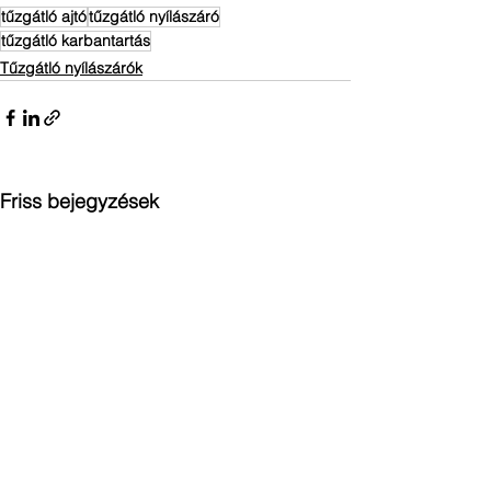
tűzgátló ajtó
tűzgátló nyílászáró
tűzgátló karbantartás
Tűzgátló nyílászárók
Friss bejegyzések