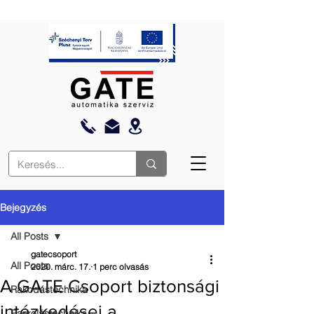
Bejegyzés
All Posts
gatecsoport
All Posts
2020. márc. 17.
1 perc olvasás
A GATE Csoport biztonsági
Rakodástechnika
intézkedései a
Parkolástechnika