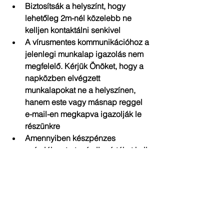
Biztosítsák a helyszínt, hogy 
lehetőleg 2m-nél közelebb ne 
kelljen kontaktálni senkivel  
A vírusmentes kommunikációhoz a 
jelenlegi munkalap igazolás nem 
megfelelő. Kérjük Önöket, hogy a 
napközben elvégzett 
munkalapokat ne a helyszínen, 
hanem este vagy másnap reggel 
e-mail-en megkapva igazolják le 
részünkre  
Amennyiben készpénzes 
számlához tartozó ellenértéket kell 
átvenniük kollégáinknak, ezt 
kesztyűben adják oda, illetve 
kesztyűben veszik el kollégáink   
Köszönettel:
Papp Szabolcs – ügyvezető tulajdonos
GATE Csoport