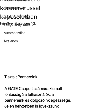
koronavírussal
Kaputechnika
kapcsolatban
GATE Automatika
Frissítve:
2023. jan. 10.
Tűzgátló nyílászárók
Automatizálás
Általános
Tisztelt Partnereink!
A GATE Csoport számára kiemelt 
fontosságú a felhasználók, a 
partnereink és dolgozóink egészsége. 
Jelen helyzetben is igyekszünk 