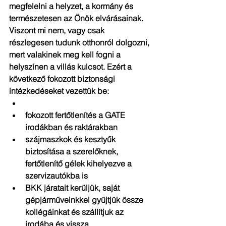
megfelelni a helyzet, a kormány és 
természetesen az Önök elvárásainak. 
Viszont mi nem, vagy csak 
részlegesen tudunk otthonról dolgozni, 
mert valakinek meg kell fogni a 
helyszínen a villás kulcsot. Ezért a 
következő fokozott biztonsági 
intézkedéseket vezettük be: 
fokozott fertőtlenítés a GATE 
irodákban és raktárakban  
szájmaszkok és kesztyűk 
biztosítása a szerelőknek, 
fertőtlenítő gélek kihelyezve a 
szervizautókba is  
BKK járatait kerüljük, saját 
gépjárműveinkkel gyűjtjük össze 
kollégáinkat és szállítjuk az 
irodába és vissza  