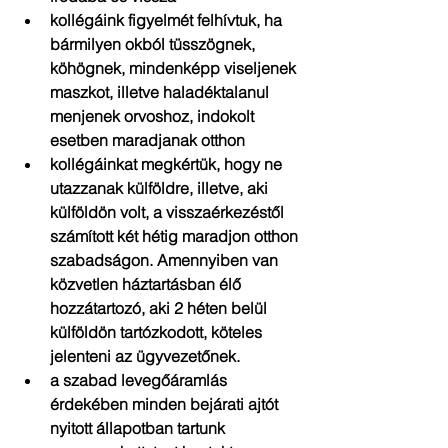
kollégáink figyelmét felhívtuk, ha 
bármilyen okból tüsszögnek, 
köhögnek, mindenképp viseljenek 
maszkot, illetve haladéktalanul 
menjenek orvoshoz, indokolt 
esetben maradjanak otthon  
kollégáinkat megkértük, hogy ne 
utazzanak külföldre, illetve, aki 
külföldön volt, a visszaérkezéstől 
számított két hétig maradjon otthon 
szabadságon. Amennyiben van 
közvetlen háztartásban élő 
hozzátartozó, aki 2 héten belül 
külföldön tartózkodott, köteles 
jelenteni az ügyvezetőnek.  
a szabad levegőáramlás 
érdekében minden bejárati ajtót 
nyitott állapotban tartunk  