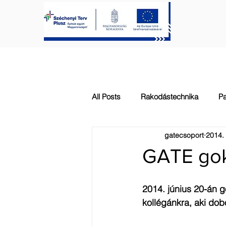
FŐOLDAL
KAPUTECHNIKA
All Posts
Rakodástechnika
Pa
gatecsoport
2014. 
Automatizálás
Általános
GATE gok
2014. június 20-án 
kollégánkra, aki dobo