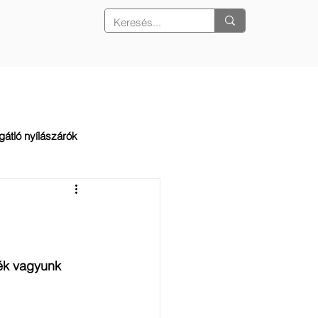
REFERENCIÁK
KAPCSOLAT
gátló nyílászárók
ék vagyunk 