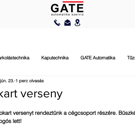
AUTOMATIZÁLÁS
RAKODÁSTECHNIKA
TŰZVÉDELEM
rkolástechnika
Kaputechnika
GATE Automatika
Tűz
jún. 23.
1 perc olvasás
art verseny
gokart versenyt rendeztünk a cégcsoport részére. Büszk
gós lett! 