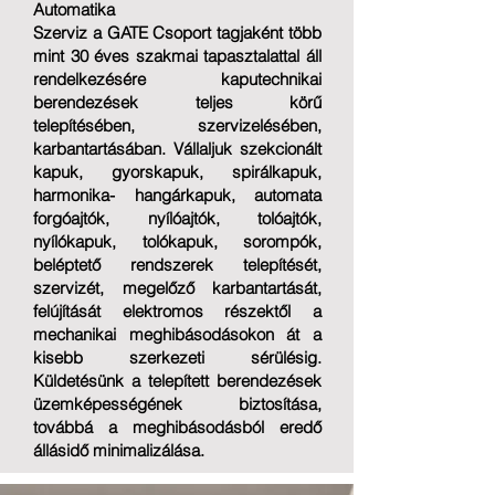
Automatika
Szerviz a
GATE Csoport
tagjaként több
mint 30 éves szakmai tapasztalattal áll
rendelkezésére kaputechnikai
berendezések teljes körű
telepítésében, szervizelésében,
karbantartásában. Vállaljuk szekcionált
kapuk, gyorskapuk, spirálkapuk,
harmonika- hangárkapuk, automata
forgóajtók, nyílóajtók, tolóajtók,
nyílókapuk, tolókapuk, sorompók,
beléptető rendszerek telepítését,
szervizét, megelőző karbantartását,
felújítását elektromos részektől a
mechanikai meghibásodásokon át a
kisebb szerkezeti sérülésig.
Küldetésünk a telepített berendezések
üzemképességének biztosítása,
továbbá a meghibásodásból eredő
állásidő minimalizálása.