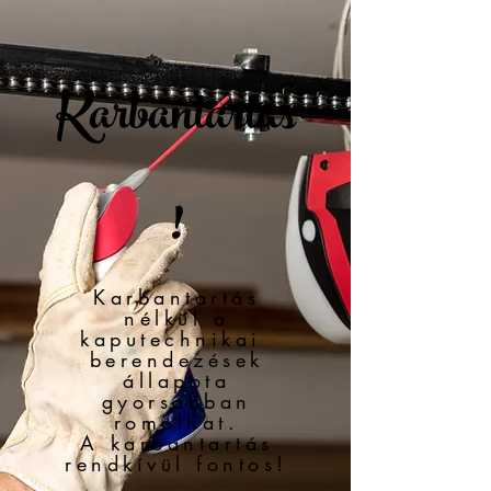
Karbantartás
!
Karbantartás
nélkül a
kaputechnikai
berendezések
állapota
gyorsabban
romolhat.
A karbantartás
rendkívül fontos!