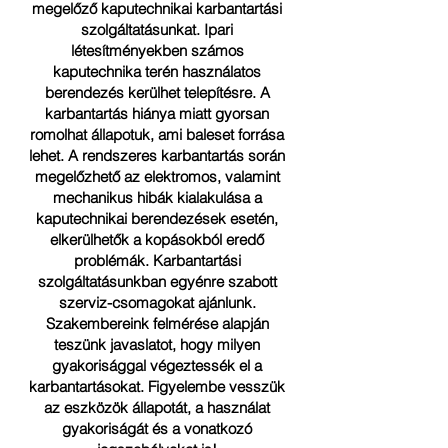
megelőző kaputechnikai karbantartási
szolgáltatásunkat. Ipari
létesítményekben számos
kaputechnika terén használatos
berendezés kerülhet telepítésre. A
karbantartás hiánya miatt gyorsan
romolhat állapotuk, ami baleset forrása
lehet. A rendszeres karbantartás során
megelőzhető az elektromos, valamint
mechanikus hibák kialakulása a
kaputechnikai berendezések esetén,
elkerülhetők a kopásokból eredő
problémák. Karbantartási
szolgáltatásunkban egyénre szabott
szerviz-csomagokat ajánlunk.
Szakembereink felmérése alapján
teszünk javaslatot, hogy milyen
gyakorisággal végeztessék el a
karbantartásokat. Figyelembe vesszük
az eszközök állapotát, a használat
gyakoriságát és a vonatkozó