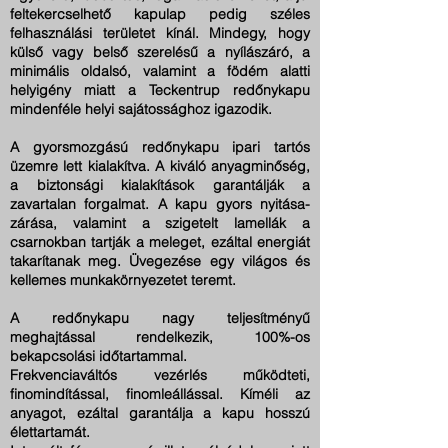
feltekercselhető kapulap pedig széles
felhasználási területet kínál. Mindegy, hogy
külső vagy belső szerelésű a nyílászáró, a
minimális oldalsó, valamint a födém alatti
helyigény miatt a Teckentrup redőnykapu
mindenféle helyi sajátossághoz igazodik.
A gyorsmozgású redőnykapu ipari tartós
üzemre lett kialakítva. A kiváló anyagminőség,
a biztonsági kialakítások garantálják a
zavartalan forgalmat. A kapu gyors nyitása-
zárása, valamint a szigetelt lamellák a
csarnokban tartják a meleget, ezáltal energiát
takarítanak meg. Üvegezése egy világos és
kellemes munkakörnyezetet teremt.
A redőnykapu nagy teljesítményű
meghajtással rendelkezik, 100%-os
bekapcsolási időtartammal.
Frekvenciaváltós vezérlés működteti,
finomindítással, finomleállással. Kíméli az
anyagot, ezáltal garantálja a kapu hosszú
élettartamát.