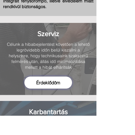
Integrált fénysorompó, illetve élvédelem miatt
rendkívül biztonságos.
Szerviz
Célunk a hibabejelentést követően a lehető
legrövidebb időn belül kiszállni a
helyszínre, hogy technikusaink szakszerű
felmérés után, állás idő minimalizálása
mellett a hibát elhárítsák
Érdeklődöm
Karbantartás
A használatból eredő meghibásodások
hatékony elkerülése céljából ajánljuk
megelőző karbantartási szolgáltatásunkat,