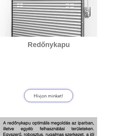
Redőnykapu
A redőnykapu eleget tesz az ipari,
tartós üzem elvárásainak, emellett
nagy előnye a minimális
helyigény.
Hívjon minket!
A redőnykapu optimális megoldás az iparban,
illetve egyéb felhasználási területeken.
Egyszerű, robosztus, rugalmas szerkezet, a jól