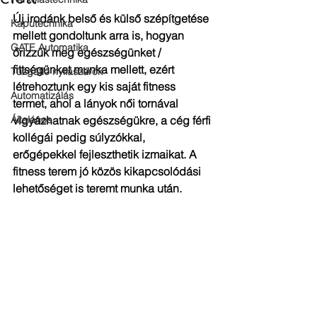
Új irodánk belső és külső szépítgetése 
Kaputechnika
mellett gondoltunk arra is, hogyan 
GATE Automatika
őrizzük meg egészségünket / 
fittségünket munka mellett, ezért 
Tűzgátló nyílászárók
létrehoztunk egy kis saját fitness 
Automatizálás
termet, ahol a lányok női tornával 
Általános
vigyázhatnak egészségükre, a cég férfi 
kollégái pedig súlyzókkal, 
erőgépekkel fejleszthetik izmaikat. A 
fitness terem jó közös kikapcsolódási 
lehetőséget is teremt munka után. 