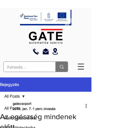
Bejegyzés
All Posts
gatecsoport
All Posts
2015. jan. 7.
1 perc olvasás
Az egészség mindenek
Rakodástechnika
előtt
Parkolástechnika