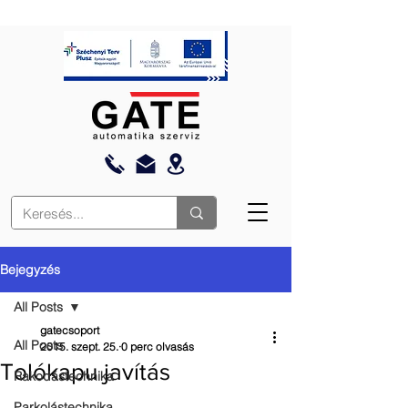
Bejegyzés
All Posts
gatecsoport
All Posts
2015. szept. 25.
0 perc olvasás
Tolókapu javítás
Rakodástechnika
Parkolástechnika