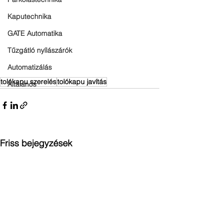
Kaputechnika
GATE Automatika
Tűzgátló nyílászárók
Automatizálás
tolókapu szerelés
tolókapu javítás
Általános
Friss bejegyzések