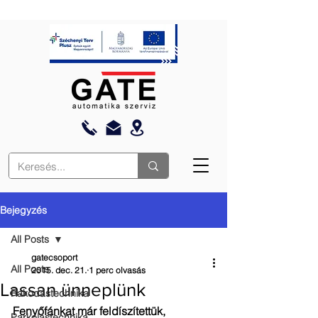
Bejegyzés
All Posts
gatecsoport
All Posts
2015. dec. 21.
1 perc olvasás
Lassan ünneplünk
Rakodástechnika
Fenyőfánkat már feldíszítettük, 
Parkolástechnika