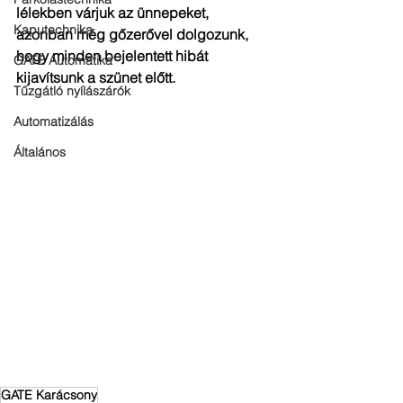
lélekben várjuk az ünnepeket, 
Kaputechnika
azonban még gőzerővel dolgozunk, 
hogy minden bejelentett hibát 
GATE Automatika
kijavítsunk a szünet előtt.  
Tűzgátló nyílászárók
Automatizálás
Általános
GATE Karácsony