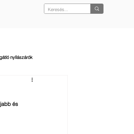
REFERENCIÁK
KAPCSOLAT
gátló nyílászárók
jabb és 