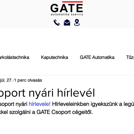
AUTOMATIZÁLÁS
RAKODÁSTECHNIKA
TŰZVÉDELEM
rkolástechnika
Kaputechnika
GATE Automatika
Tűz
júl. 27.
1 perc olvasás
ort nyári hírlevél
oport nyári 
hírlevele!
 Hírleveleinkben igyekszünk a legú
kel szolgálni a GATE Csoport cégeitől.