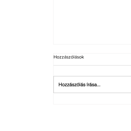
Hozzászólások
Hozzászólás írása...
Szakmai hírlevél: 2023. ősz