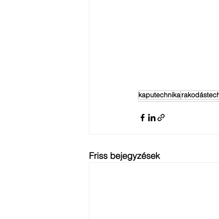
kaputechnika
rakodástec
Friss bejegyzések