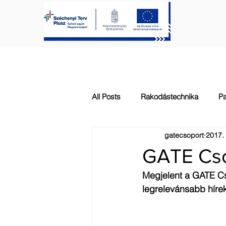
FŐOLDAL
KAPUTECHNIKA
All Posts
Rakodástechnika
Pa
gatecsoport
2017. 
Automatizálás
Általános
GATE Csop
Megjelent a GATE Cs
legrelevánsabb hírek