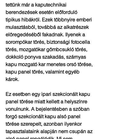
tettünk már a kaputechnikai 
berendezések esetén előforduló 
tipikus hibákról. Ezek többnyire emberi 
mulasztásból, továbbá az alkatrészek 
elöregedéséből fakadnak. Ilyenek a 
sorompókar törés, biztonsági fotocella 
törés, mozgatókar gömbcsukló törés, 
dokkoló ponyva szakadás, szárnyas 
kapu mozgató kar menetes orsó törése, 
kapu panel törés, valamint egyéb 
károk.
Ez esetben egy ipari szekcionált kapu 
panel törése miatt kellett a helyszínre 
vonulnunk. A bejelentésben a szóban 
forgó szekcionált kapu alsó panel 
törése szerepelt, azonban ilyenkor 
tapasztalataink alapján nem csupán az 
alsó panel rongálódik. Mi sem 