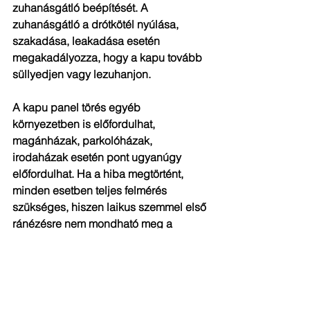
zuhanásgátló beépítését. A 
zuhanásgátló a drótkötél nyúlása, 
szakadása, leakadása esetén 
megakadályozza, hogy a kapu tovább 
süllyedjen vagy lezuhanjon.
A kapu panel törés egyéb 
környezetben is előfordulhat, 
magánházak, parkolóházak, 
irodaházak esetén pont ugyanúgy 
előfordulhat. Ha a hiba megtörtént, 
minden esetben teljes felmérés 
szükséges, hiszen laikus szemmel első 
ránézésre nem mondható meg a 
szekcionált kapu vagy egyéb 
kaputechnikai berendezések állapota. 
Kérjük, ilyenkor vegye fel a 
kapcsolatot
a GATE Automatika csapatával a hiba 
mielőbbi elhárítása, a berendezés 