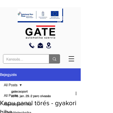
Bejegyzés
All Posts
gatecsoport
All Posts
2018. jan. 29.
2 perc olvasás
Kapu panel törés - gyakori
Rakodástechnika
hiba
Parkolástechnika