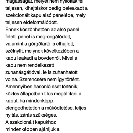
magasságát, melyet nem nyitottak fel 
teljesen, kihajtáskor pedig beleakadt a 
szekcionált kapu alsó panelébe, mely 
teljesen eldeformálódott.
Ennek köszönhetően az alsó panel 
feletti panel is megrongálódott, 
valamint a görgőtartó is elhajlott, 
szétnyílt, melynek következtében a 
kapu leakadt a bovdenről. Mivel a 
kapu nem rendelkezett 
zuhanásgátlóval, le is zuhanhatott 
volna. Szerencsére nem így történt. 
Amennyiben hasonló eset történik, 
köztes állapotban tilos megállítani a 
kaput, ha mindenképp 
elengedhetetlen a működtetése, teljes 
nyitás, zárás szükséges.
A szekcionált kapukhoz 
mindenképpen ajánljuk a 