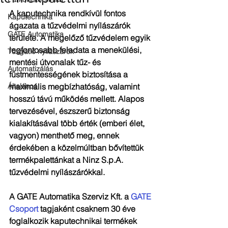
A kaputechnika rendkívül fontos 
Kaputechnika
ágazata a tűzvédelmi nyílászárók 
GATE Automatika
területe. A megelőző tűzvédelem egyik 
legfontosabb feladata a menekülési, 
Tűzgátló nyílászárók
mentési útvonalak tűz- és 
Automatizálás
füstmentességének biztosítása a 
Általános
maximális megbízhatóság, valamint 
hosszú távú működés mellett. Alapos 
tervezésével, észszerű biztonság 
kialakításával több érték (emberi élet, 
vagyon) menthető meg, ennek 
érdekében a közelmúltban bővítettük 
termékpalettánkat a Ninz S.p.A. 
tűzvédelmi nyílászárókkal.
A GATE Automatika Szerviz Kft. a 
GATE 
Csoport
 tagjaként csaknem 30 éve 
foglalkozik kaputechnikai termékek 