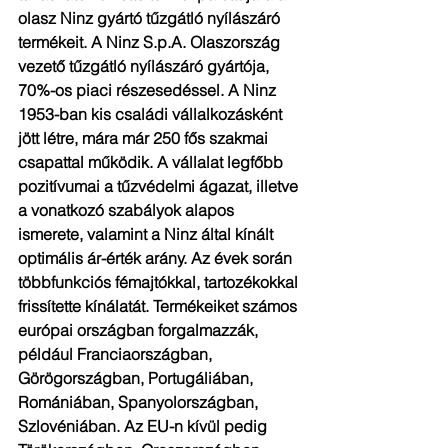
olasz Ninz gyártó tűzgátló nyílászáró 
termékeit. A Ninz S.p.A. Olaszország 
vezető tűzgátló nyílászáró gyártója, 
70%-os piaci részesedéssel. A Ninz 
1953-ban kis családi vállalkozásként 
jött létre, mára már 250 fős szakmai 
csapattal működik. A vállalat legfőbb 
pozitívumai a tűzvédelmi ágazat, illetve 
a vonatkozó szabályok alapos 
ismerete, valamint a Ninz által kínált 
optimális ár-érték arány. Az évek során 
többfunkciós fémajtókkal, tartozékokkal 
frissítette kínálatát. Termékeiket számos 
európai országban forgalmazzák, 
például Franciaországban, 
Görögországban, Portugáliában, 
Romániában, Spanyolországban, 
Szlovéniában. Az EU-n kívül pedig 