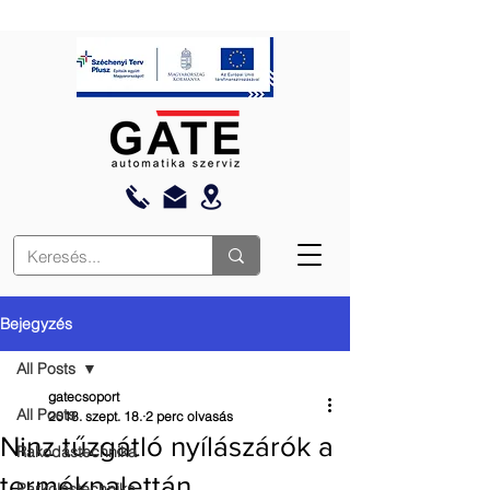
Bejegyzés
All Posts
gatecsoport
All Posts
2018. szept. 18.
2 perc olvasás
Ninz tűzgátló nyílászárók a
Rakodástechnika
termékpalettán
Parkolástechnika