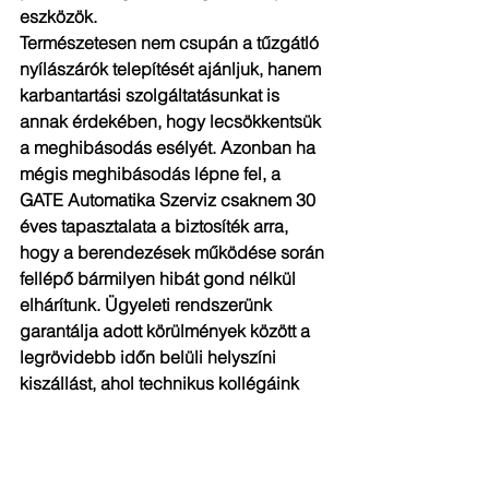
eszközök.
Természetesen nem csupán a tűzgátló 
nyílászárók telepítését ajánljuk, hanem 
karbantartási szolgáltatásunkat is 
annak érdekében, hogy lecsökkentsük 
a meghibásodás esélyét. Azonban ha 
mégis meghibásodás lépne fel, a 
GATE Automatika Szerviz csaknem 30 
éves tapasztalata a biztosíték arra, 
hogy a berendezések működése során 
fellépő bármilyen hibát gond nélkül 
elhárítunk. Ügyeleti rendszerünk 
garantálja adott körülmények között a 
legrövidebb időn belüli helyszíni 
kiszállást, ahol technikus kollégáink 
hamar megkezdik a probléma 
elemzését, illetve a hiba kijavítását.
Teljeskörű szolgáltatásunkkal 