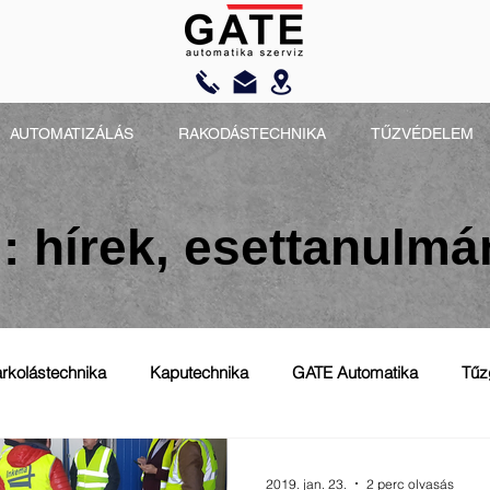
AUTOMATIZÁLÁS
RAKODÁSTECHNIKA
TŰZVÉDELEM
: hírek, esettanulm
rkolástechnika
Kaputechnika
GATE Automatika
Tűz
2019. jan. 23.
2 perc olvasás