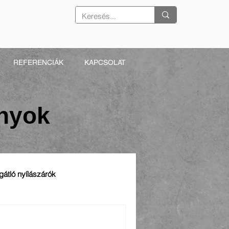
REFERENCIÁK
KAPCSOLAT
ányok
gátló nyílászárók