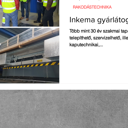
RAKODÁSTECHNIKA
Inkema gyárláto
Több mint 30 év szakmai tapa
telepíthető, szervizelhető, il
kaputechnikai,...