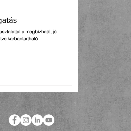
gatás
sztalattal a megbízható, jól
letve karbantartható