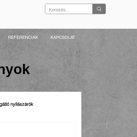
REFERENCIÁK
KAPCSOLAT
ányok
gátló nyílászárók