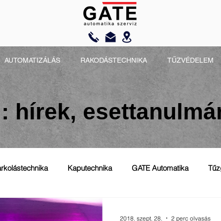
AUTOMATIZÁLÁS
RAKODÁSTECHNIKA
TŰZVÉDELEM
: hírek, esettanulm
rkolástechnika
Kaputechnika
GATE Automatika
Tűz
2018. szept. 28.
2 perc olvasás