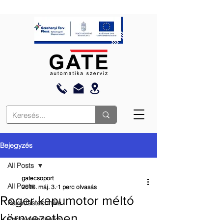
Bejegyzés
All Posts
gatecsoport
All Posts
2016. máj. 3.
1 perc olvasás
Roger kapumotor méltó
Rakodástechnika
környezetben
Parkolástechnika