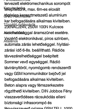
tervezett elektromechanikus sorompót 
Kaputechnika
telepítettünk, max. 6m-es eloxált 
téglalap keresztmetszetű alumínium 
GATE Automatika
kar befogadására alkalmas kivitelben. 
Tűzgátló nyílászárók
230VAC/24V, 250W 100N Kulcsos 
kioldhatósággal áramszünet esetére. 
Automatizálás
Vezérlő elektronikával, piros színben, 
Általános
automata zárás lehetőséggel. Nyitási-
zárási idő 6-8s. beállítható. Rádiós 
távvezérelhetőséggel beépített 
Sommer vevő egységgel. Rádió 
távirányítóról, nyomógomb rendszerről 
vagy GSM kommunikátor bejövő jel 
befogadására alkalmas kivitelben. 
Beton alapra vagy fémszerkezetre 
rögzíthető kivitelben. DIN Jobbos Fény 
visszaverődéses rácsukódás elleni 
biztonsági infrasorompó és 
fényvisszaverő prizma GSM TELL 1000 