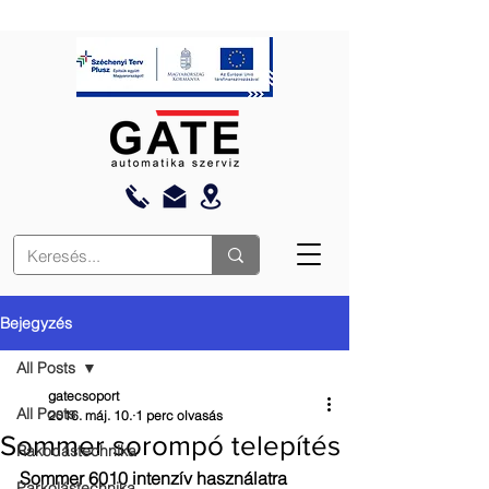
Bejegyzés
All Posts
gatecsoport
All Posts
2016. máj. 10.
1 perc olvasás
Sommer sorompó telepítés
Rakodástechnika
Sommer 6010 intenzív használatra 
Parkolástechnika