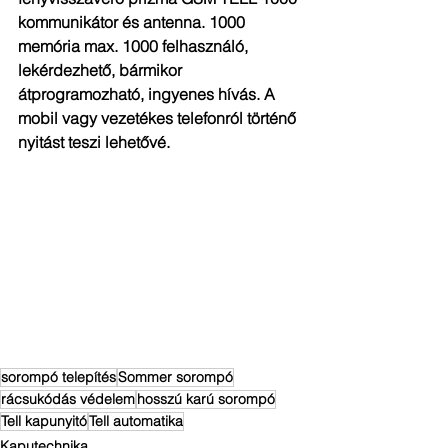
kommunikátor és antenna. 1000 
memória max. 1000 felhasználó, 
lekérdezhető, bármikor 
átprogramozható, ingyenes hívás. A 
mobil vagy vezetékes telefonról történő 
nyitást teszi lehetővé.
sorompó telepítés
Sommer sorompó
rácsukódás védelem
hosszú karú sorompó
Tell kapunyitó
Tell automatika
Kaputechnika