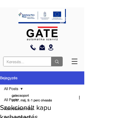
Bejegyzés
All Posts
gatecsoport
All Posts
2017. máj. 9.
1 perc olvasás
Szekcionált kapu
Rakodástechnika
karbantartás
Parkolástechnika