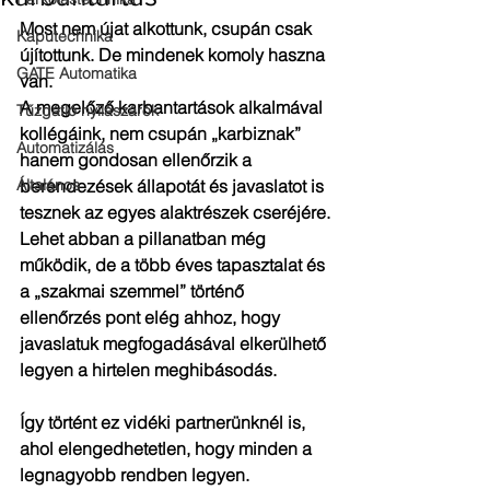
Most nem újat alkottunk, csupán csak 
Kaputechnika
újítottunk. De mindenek komoly haszna 
GATE Automatika
van.
A megelőző karbantartások alkalmával 
Tűzgátló nyílászárók
kollégáink, nem csupán „karbiznak” 
Automatizálás
hanem gondosan ellenőrzik a 
Általános
berendezések állapotát és javaslatot is 
tesznek az egyes alaktrészek cseréjére.
Lehet abban a pillanatban még 
működik, de a több éves tapasztalat és 
a „szakmai szemmel” történő 
ellenőrzés pont elég ahhoz, hogy 
javaslatuk megfogadásával elkerülhető 
legyen a hirtelen meghibásodás.
Így történt ez vidéki partnerünknél is, 
ahol elengedhetetlen, hogy minden a 
legnagyobb rendben legyen.