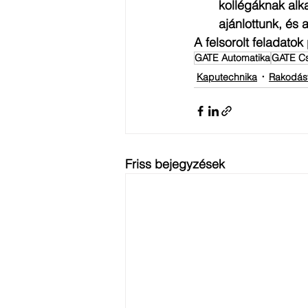
kollégáknak alk
ajánlottunk, és 
A felsorolt feladatok
GATE Automatika
GATE Cs
Kaputechnika
Rakodás
Friss bejegyzések