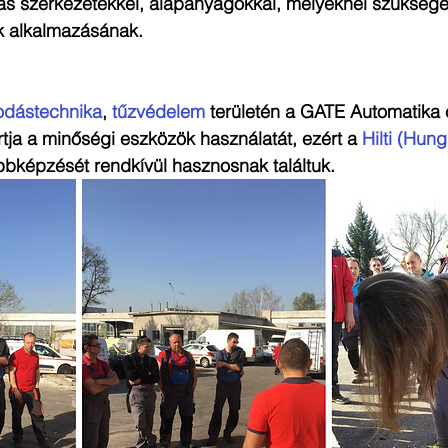
s szerkezetekkel, alapanyagokkal, melyeknél szükségét lá
 alkalmazásának. 
odástechnika
, 
tűzvédelem
 területén a GATE Automatika 
tja a minőségi eszközök használatát, ezért a 
Hilti (Hung
bbképzését rendkívül hasznosnak találtuk. 