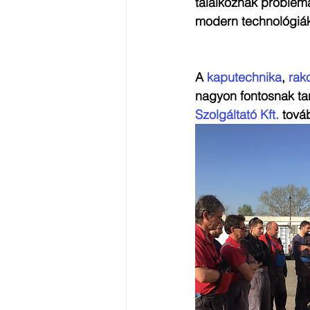
találkoznak problémá
modern technológiák
A 
kaputechnika
, 
rak
nagyon fontosnak tar
Szolgáltató Kft.
 tová