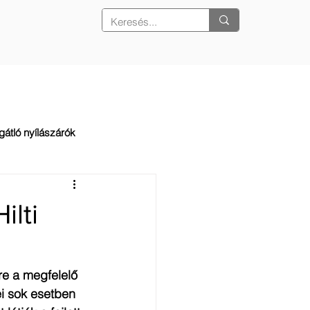
REFERENCIÁK
KAPCSOLAT
gátló nyílászárók
lti
e a megfelelő 
i sok esetben 