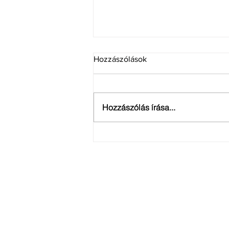
Hozzászólások
Hozzászólás írása...
Szakmai hírlevél: 2023. ősz