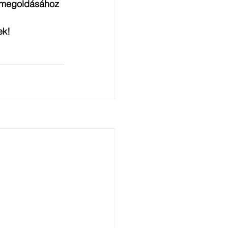
y megoldásához 
ek!