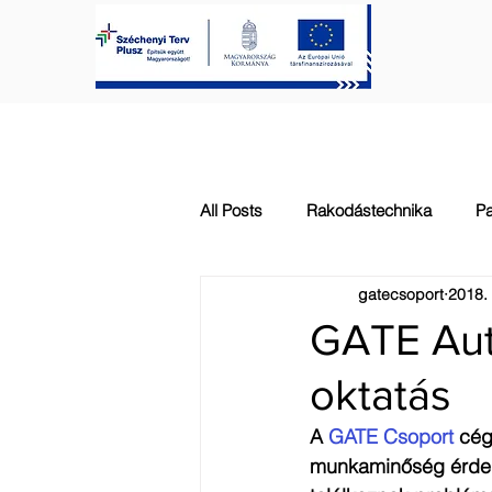
FŐOLDAL
KAPUTECHNIKA
All Posts
Rakodástechnika
Pa
gatecsoport
2018. 
Automatizálás
Általános
GATE Aut
oktatás
A 
GATE Csoport
 cég
munkaminőség érdek