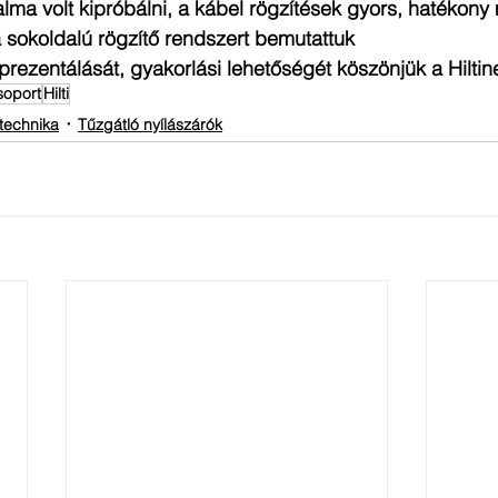
alma volt kipróbálni, a kábel rögzítések gyors, hatékon
a sokoldalú rögzítő rendszert bemutattuk 
 prezentálását, gyakorlási lehetőségét köszönjük a Hiltin
oport
Hilti
technika
Tűzgátló nyílászárók