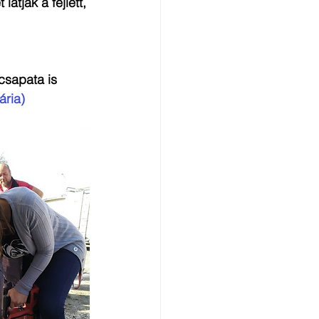
tják a fejlett, 
csapata is 
ária) 