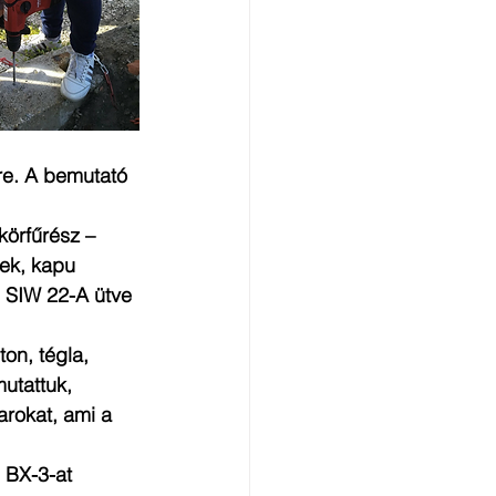
re. A bemutató 
örfűrész – 
ek, kapu 
, SIW 22-A ütve 
on, tégla, 
utattuk, 
rokat, ami a 
 BX-3-at 