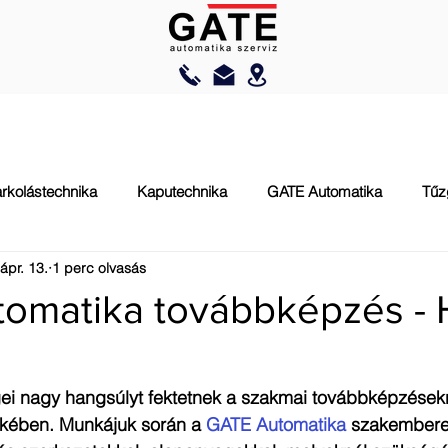
AUTOMATIZÁLÁS
RAKODÁSTECHNIKA
TŰZVÉDELEM
rkolástechnika
Kaputechnika
GATE Automatika
Tűz
ápr. 13.
1 perc olvasás
omatika továbbképzés - Hi
ei nagy hangsúlyt fektetnek a szakmai továbbképzésekr
ében. Munkájuk során a 
GATE Automatika
 szakembere