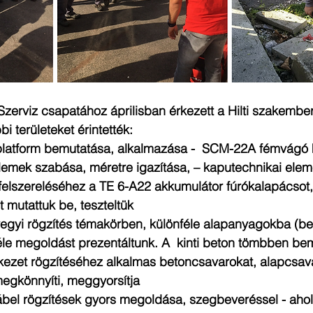
zerviz csapatához áprilisban érkezett a Hilti szakembe
i területeket érintették: 
latform bemutatása, alkalmazása -  SCM-22A fémvágó k
lemek szabása, méretre igazítása, – kaputechnikai elem
k felszereléséhez a TE 6-A22 akkumulátor fúrókalapácsot
mutattuk be, teszteltük  
egyi rögzítés témakörben, különféle alapanyagokba (bet
éle megoldást prezentáltunk. A  kinti beton tömbben bem
kezet rögzítéséhez alkalmas betoncsavarokat, alapcsava
egkönnyíti, meggyorsítja  
kábel rögzítések gyors megoldása, szegbeveréssel - ahol