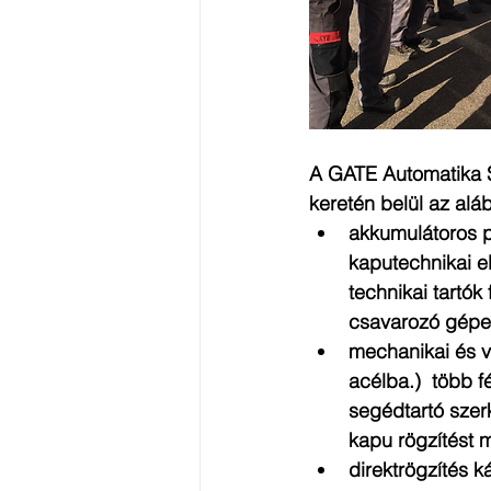
A GATE Automatika S
keretén belül az alább
akkumulátoros p
kaputechnikai e
technikai tartó
csavarozó gépet 
mechanikai és v
acélba.)  több f
segédtartó szer
kapu rögzítést m
direktrögzítés 