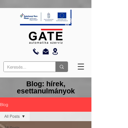
Blog: hírek,
esettanulmányok
Blog
All Posts
All Posts