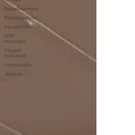
Rakodástechnika
Parkolástechnika
Kaputechnika
GATE
Automatika
Tűzgátló
nyílászárók
Automatizálás
Általános