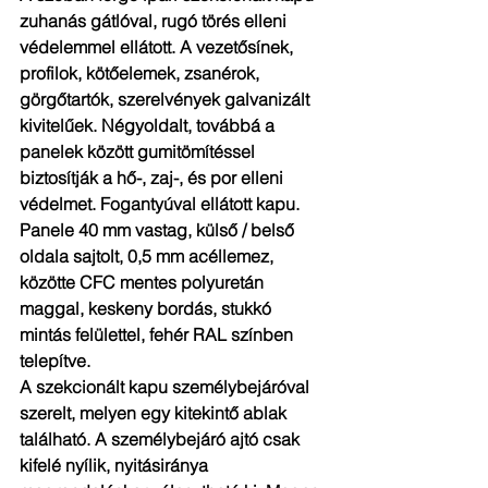
zuhanás gátlóval, rugó törés elleni 
védelemmel ellátott. A vezetősínek, 
profilok, kötőelemek, zsanérok, 
görgőtartók, szerelvények galvanizált 
kivitelűek. Négyoldalt, továbbá a 
panelek között gumitömítéssel 
biztosítják a hő-, zaj-, és por elleni 
védelmet. Fogantyúval ellátott kapu. 
Panele 40 mm vastag, külső / belső 
oldala sajtolt, 0,5 mm acéllemez, 
közötte CFC mentes polyuretán 
maggal, keskeny bordás, stukkó 
mintás felülettel, fehér RAL színben 
telepítve.
A szekcionált kapu személybejáróval 
szerelt, melyen egy kitekintő ablak 
található. A személybejáró ajtó csak 
kifelé nyílik, nyitásiránya 