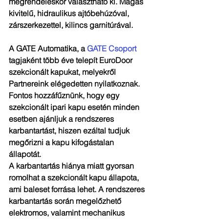
megrendeléskor választható ki. Magas 
kivitelű, hidraulikus ajtóbehúzóval, 
zárszerkezettel, kilincs garnitúrával.
A GATE Automatika, a 
GATE Csoport
tagjaként több éve telepít EuroDoor 
szekcionált kapukat, melyekről 
Partnereink elégedetten nyilatkoznak. 
Fontos hozzáfűznünk, hogy egy 
szekcionált ipari kapu esetén minden 
esetben ajánljuk a rendszeres 
karbantartást, hiszen ezáltal tudjuk 
megőrizni a kapu kifogástalan 
állapotát.
A karbantartás hiánya miatt gyorsan 
romolhat a szekcionált kapu állapota, 
ami baleset forrása lehet. A rendszeres 
karbantartás során megelőzhető 
elektromos, valamint mechanikus 