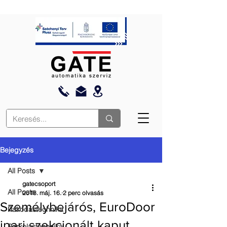
Bejegyzés
All Posts
gatecsoport
All Posts
2018. máj. 16.
2 perc olvasás
Személybejárós, EuroDoor
Rakodástechnika
ipari szekcionált kaput
Parkolástechnika