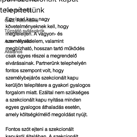
telepítettünk
Kaputechnika
Egy ipari kapu nagy 
GATE Automatika
követelményeknek kell, hogy 
Tűzgátló nyílászárók
megfeleljen. A vagyon- és 
személyvédelem, valamint 
Automatizálás
megbízható, hosszan tartó működés 
Általános
csak egyes részei a megrendelő 
elvárásainak. Partnerünk telephelyén 
fontos szempont volt, hogy 
személybejárós szekcionált kapu 
kerüljön telepítésre a gyakori gyalogos 
forgalom miatt. Ezáltal nem szükséges 
a szekcionált kapu nyitása minden 
egyes gyalogos áthaladás esetén, 
amely költségkímélő megoldást nyújt.
Fontos szót ejteni a szekcionált 
kapukról általában. A szekcionált 