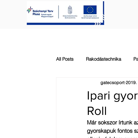
FŐOLDAL
KAPUTECHNIKA
All Posts
Rakodástechnika
Pa
gatecsoport
2019. 
Automatizálás
Általános
Ipari gyo
Roll
Már sokszor írtunk az
gyorskapuk fontos sze