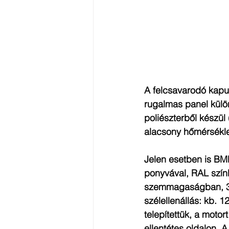
A felcsavarodó kapuk
rugalmas panel külön
poliészterből készül
alacsony hőmérséklet
Jelen esetben is BMP
ponyvával, RAL szí
szemmagaságban, 30
szélellenállás: kb. 
telepítettük, a moto
ellentétes oldalon. 