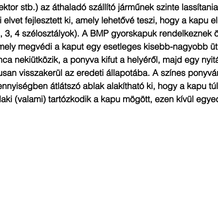
ektor stb.) az áthaladó szállító járműnek szinte lassítania
lvet fejlesztett ki, amely lehetővé teszi, hogy a kapu el
2, 3, 4 szélosztályok). A BMP gyorskapuk rendelkeznek ö
mely megvédi a kaput egy esetleges kisebb-nagyobb ütk
a nekiütközik, a ponyva kifut a helyéről, majd egy nyitá
san visszakerül az eredeti állapotába. A színes ponyvá
iségben átlátszó ablak alakítható ki, hogy a kapu túlo
laki (valami) tartózkodik a kapu mögött, ezen kívül egyedi