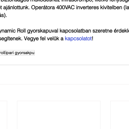
 ajánlottunk. Operátora 400VAC inverteres kivitelben (la
s).
amic Roll gyorskapuval kapcsolatban szeretne érdeklő
segítenek. Vegye fel velük a 
kapcsolatot
!
oll
ipari gyorsakpu