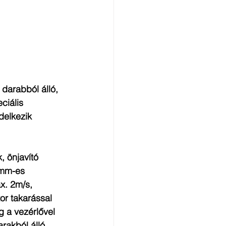
darabból álló, 
ciális 
delkezik 
, önjavító 
0mm-es 
. 2m/s, 
or takarással 
g a vezérlővel 
rakból álló 