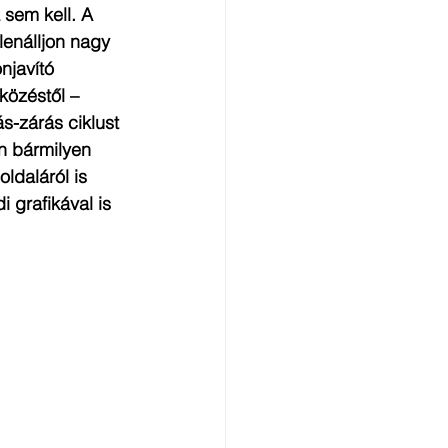
 sem kell. A 
lenálljon nagy 
njavító 
özéstől – 
s-zárás ciklust 
n bármilyen 
ldaláról is 
 grafikával is 