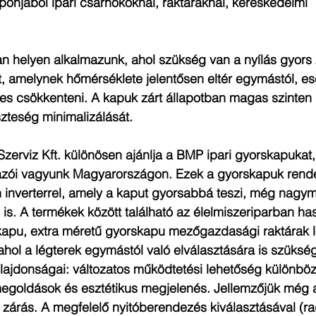
onjából ipari csarnokoknál, raktáraknál, kereskedelmi 
an helyen alkalmazunk, ahol szükség van a nyílás gyors 
t, amelynek hőmérséklete jelentősen eltér egymástól, es
s csökkenteni. A kapuk zárt állapotban magas szinten 
zteség minimalizálását.
zerviz Kft. különösen ajánlja a BMP ipari gyorskapukat
azói vagyunk Magyarországon. Ezek a gyorskapuk rend
 inverterrel, amely a kaput gyorsabbá teszi, még nagym
is. A termékek között található az élelmiszeriparban ha
kapu, extra méretű gyorskapu mezőgazdasági raktárak l
 ahol a légterek egymástól való elválasztására is szüksé
lajdonságai: változatos működtetési lehetőség különböz
 megoldások és esztétikus megjelenés. Jellemzőjük még 
zárás. A megfelelő nyitóberendezés kiválasztásával (rad