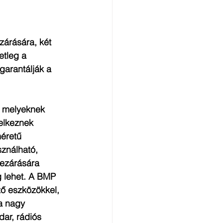
zárására, két 
etleg a 
garantálják a 
, melyeknek 
elkeznek 
éretű 
sználható, 
ezárására 
g lehet. A BMP 
ő eszközökkel, 
a nagy 
ar, rádiós 