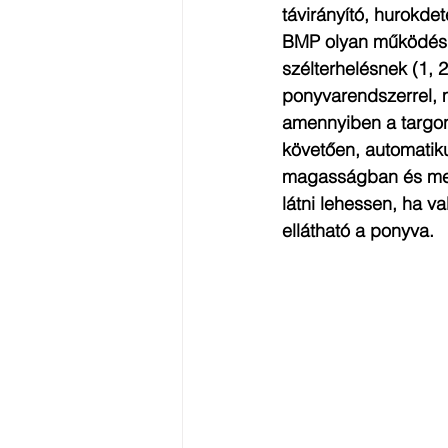
távirányító, hurokdet
BMP olyan működési e
szélterhelésnek (1, 
ponyvarendszerrel, 
amennyiben a targonc
követően, automatiku
magasságban és menny
látni lehessen, ha va
ellátható a ponyva.