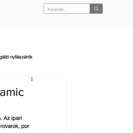
REFERENCIÁK
KAPCSOLAT
gátló nyílászárók
namic
 Az ipari 
 rovarok, por 