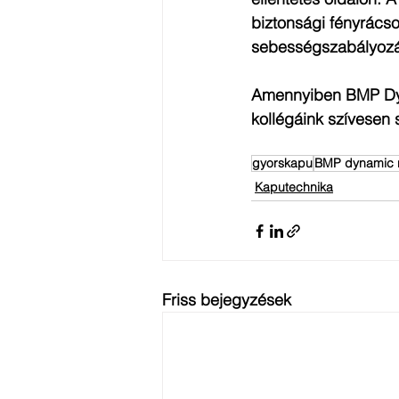
biztonsági fényrácsot
sebességszabályozá
Amennyiben BMP Dyn
kollégáink szívesen 
gyorskapu
BMP dynamic r
Kaputechnika
Friss bejegyzések