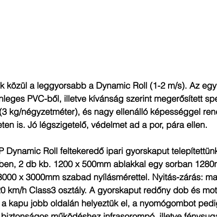
 közül a leggyorsabb a Dynamic Roll (1-2 m/s). Az egy 
leges PVC-ből, illetve kívánság szerint megerősített spe
 (3 kg/négyzetméter), és nagy ellenálló képességgel ren
en is. Jó légszigetelő, védelmet ad a por, pára ellen.
 Dynamic Roll feltekeredő ipari gyorskaput telepítettünk
nben, 2 db kb. 1200 x 500mm ablakkal egy sorban 128
00 x 3000mm szabad nyílásmérettel. Nyitás-zárás: max
120 km/h Class3 osztály. A gyorskaput redőny dob és mot
rt a kapu jobb oldalán helyeztük el, a nyomógombot pedi
A biztonságos működéshez infrasorompó, illetve fénysuga