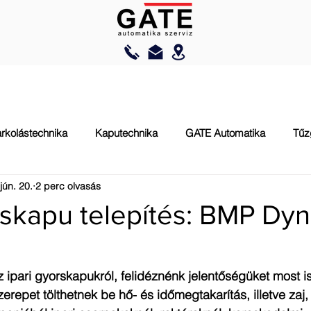
AUTOMATIZÁLÁS
RAKODÁSTECHNIKA
TŰZVÉDELEM
rkolástechnika
Kaputechnika
GATE Automatika
Tűz
jún. 20.
2 perc olvasás
rskapu telepítés: BMP Dy
 ipari gyorskapukról, felidéznénk jelentőségüket most is.
repet tölthetnek be hő- és időmegtakarítás, illetve zaj,