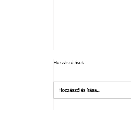
Hozzászólások
Hozzászólás írása...
Szakmai hírlevél: 2023. ősz