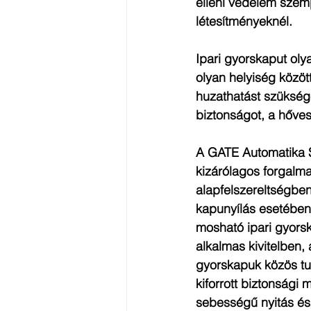
elleni védelem szemp
létesítményeknél. 
Ipari gyorskaput oly
olyan helyiség közöt
huzathatást szüksége
biztonságot, a hőves
A GATE Automatika S
kizárólagos forgalm
alapfelszereltségben
kapunyílás esetében 
mosható ipari gyors
alkalmas kivitelben,
gyorskapuk közös tu
kiforrott biztonsági
sebességű nyitás és 